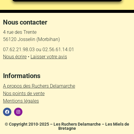
Nous contacter
4 rue des Trente
56120 Josselin (Morbihan)
07.62.21.98.03 ou 02.56.61.14.01
Nous écrire
•
Laisser votre avis
Informations
A propos des Ruchers Delamarche
Nos points de vente
Mentions légales
F
I
a
n
c
s
e
t
© Copyright 2010-2025 – Les Ruchers Delamarche –
Les Miels de
b
a
Bretagne
o
g